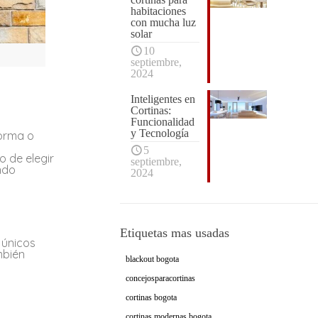
habitaciones
con mucha luz
solar
10
septiembre,
2024
Inteligentes en
Cortinas:
Funcionalidad
y Tecnología
forma o
5
o de elegir
septiembre,
ndo
2024
Etiquetas mas usadas
 únicos
mbién
blackout bogota
concejosparacortinas
cortinas bogota
cortinas modernas bogota