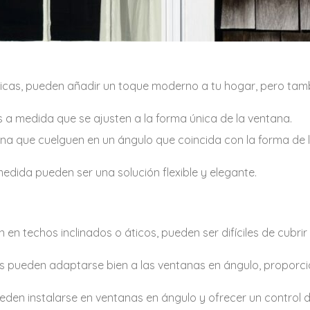
ricas, pueden añadir un toque moderno a tu hogar, pero tam
a medida que se ajusten a la forma única de la ventana.
na que cuelguen en un ángulo que coincida con la forma de 
edida pueden ser una solución flexible y elegante.
en techos inclinados o áticos, pueden ser difíciles de cubrir
s pueden adaptarse bien a las ventanas en ángulo, proporc
eden instalarse en ventanas en ángulo y ofrecer un control d