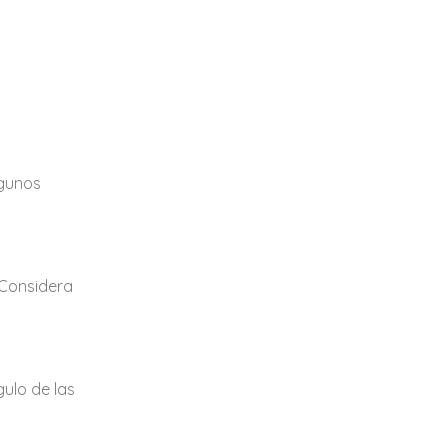
lgunos
 Considera
ulo de las