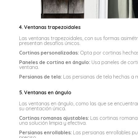
4. Ventanas trapezoidales
Las ventanas trapezoidales, con sus formas asimét
presentan desafíos únicos.
Cortinas personalizadas:
Opta por cortinas hechas 
Paneles de cortina en ángulo:
Usa paneles de corti
ventana.
Persianas de tela:
Las persianas de tela hechas a m
5. Ventanas en ángulo
Las ventanas en ángulo, como las que se encuentran 
su orientación única.
Cortinas romanas ajustables:
Las cortinas romana
una solución limpia y efectiva.
Persianas enrollables:
Las persianas enrollables pu
preciso.