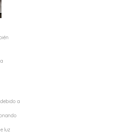
bién
la
 debido a
ionando
e luz