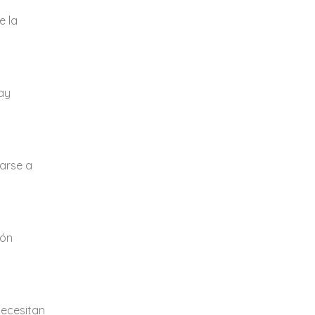
e la
hay
tarse a
ión
necesitan