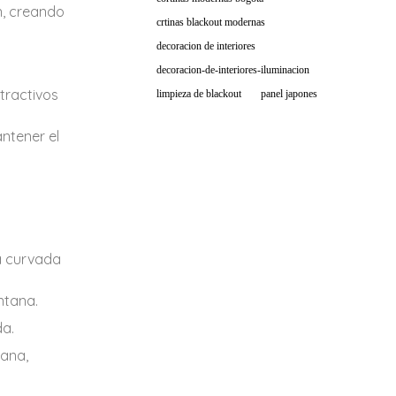
n, creando
crtinas blackout modernas
decoracion de interiores
decoracion-de-interiores-iluminacion
tractivos
limpieza de blackout
panel japones
antener el
a curvada
ntana.
da.
tana,