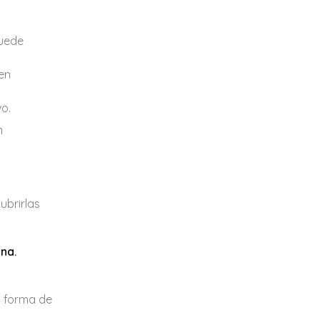
puede
en
o.
n
ubrirlas
na.
a forma de