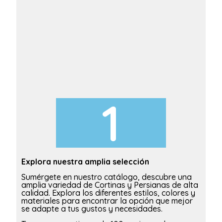
De
1
¿Ne
pri
Def
per
adi
ara
pro
ext
Explora nuestra amplia selección
Est
a
pa
Sumérgete en nuestro catálogo, descubre una
las
amplia variedad de Cortinas y Persianas de alta
calidad. Explora los diferentes estilos, colores y
materiales para encontrar la opción que mejor
se adapte a tus gustos y necesidades.