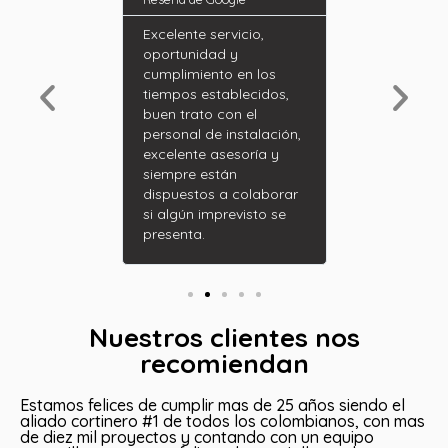

oogle
Excelente servicio,
Muy buen pro
oportunidad y
súper rápida 
trabajo,
cumplimiento en los
instalación, 
uy bien,
tiempos establecidos,
completa la a
 amplia
buen trato con el
son muy ama
e diseños de
personal de instalación,
 son muy
excelente asesoría y
y sobre todo
siempre están
s en el
dispuestos a colaborar
o recomiendo
si algún imprevisto se
presenta.
Nuestros clientes nos
recomiendan
Estamos felices de cumplir mas de 25 años siendo el
aliado cortinero #1 de todos los colombianos, con mas
de diez mil proyectos y contando con un equipo