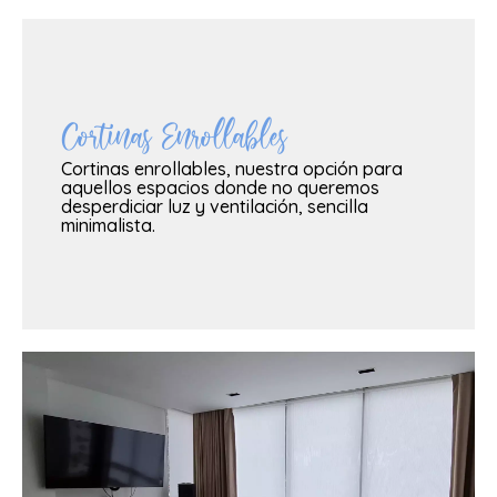
Cortinas Enrollables
Cortinas enrollables, nuestra opción para
VER MAS
aquellos espacios donde no queremos
desperdiciar luz y ventilación, sencilla
minimalista.
VER MAS