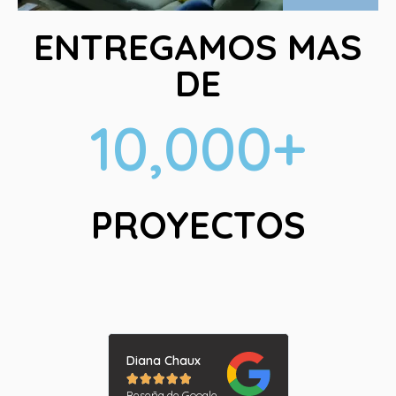
ENTREGAMOS MAS
DE
10,000
+
PROYECTOS
Diana Chaux
Gabriela Lop










Reseña de Google
Reseña de Goog