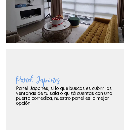
vez con telas modernas europeas y americanas.
Nuestra propia versión de las Cortinas en Ondas, esta
Cortinas en Ondas Clasicas
Panel Japones
Panel Japones, si lo que buscas es cubrir las
VER MAS
ventanas de tu sala o quizá cuentas con una
puerta corrediza, nuestro panel es la mejor
opción.