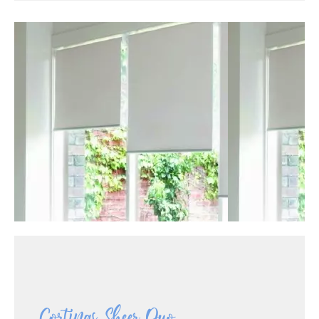
VER MAS
oscuridad.
moderno sistema de rieles para obtener 100% de
Blackout, ambientes realmente oscuros, solicita nuestro
Cortinas Blackout
Cortinas Sheer Duo