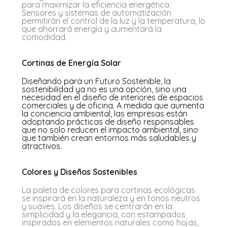
para maximizar la eficiencia energética.
Sensores y sistemas de automatización
permitirán el control de la luz y la temperatura, lo
que ahorrará energía y aumentará la
comodidad.
Cortinas de Energía Solar
Diseñando para un Futuro Sostenible, l
a
sostenibilidad ya no es una opción, sino una
necesidad en el diseño de interiores de espacios
comerciales y de oficina. A medida que aumenta
la conciencia ambiental, las empresas están
adoptando prácticas de diseño responsables
que no solo reducen el impacto ambiental, sino
que también crean entornos más saludables y
atractivos.
Colores y Diseños Sostenibles
La paleta de colores para cortinas ecológicas
se inspirará en la naturaleza y en tonos neutros
y suaves. Los diseños se centrarán en la
simplicidad y la elegancia, con estampados
inspirados en elementos naturales como hojas,