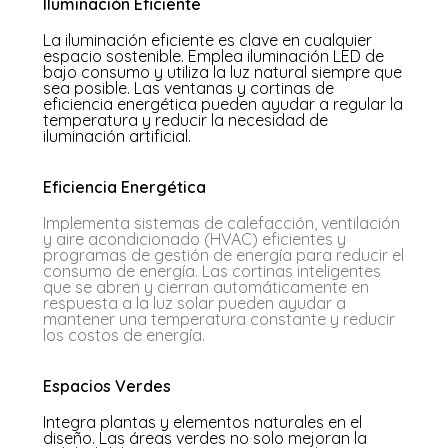
Iluminación Eficiente
La iluminación eficiente es clave en cualquier
espacio sostenible. Emplea iluminación LED de
bajo consumo y utiliza la luz natural siempre que
sea posible. Las ventanas y cortinas de
eficiencia energética pueden ayudar a regular la
temperatura y reducir la necesidad de
iluminación artificial.
Eficiencia Energética
Implementa sistemas de calefacción, ventilación
y aire acondicionado (HVAC) eficientes y
programas de gestión de energía para reducir el
consumo de energía. Las cortinas inteligentes
que se abren y cierran automáticamente en
respuesta a la luz solar pueden ayudar a
mantener una temperatura constante y reducir
los costos de energía.
Espacios Verdes
Integra plantas y elementos naturales en el
diseño. Las áreas verdes no solo mejoran la