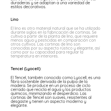
duraderas y se adaptan a una variedad de
estilos decorativos.
Lino
El lino es otro material natural que se ha utilizado
durante siglos en la fabricación de cortinas. Se
cultiva a partir de la planta de lino, que requiere
menos agua y pesticidas en comparación con
otros cultivos. Las cortinas de lino son
conocidas por su aspecto rústico y elegante, así
como por su capacidad para regular la
temperatura en interiores.
Tencel (Lyocell):
El Tencel, también conocido como Lyocell, es una
fibra sostenible derivada de la pulpa de la
madera. Se produce en un proceso de ciclo
cerrado que recicla el agua y los productos
químicos, minimizando el desperdicio. Las
cortinas de Tencel son suaves, resistentes al
desgaste y tienen un aspecto moderno y
elegante.