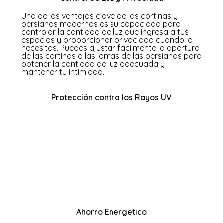
Una de las ventajas clave de las cortinas y
persianas modernas es su capacidad para
controlar la cantidad de luz que ingresa a tus
espacios y proporcionar privacidad cuando lo
necesitas. Puedes ajustar fácilmente la apertura
de las cortinas o las lamas de las persianas para
obtener la cantidad de luz adecuada y
mantener tu intimidad.
Protección contra los Rayos UV
Otro beneficio importante de las cortinas y
persianas modernas es su capacidad para
proteger tus muebles, pisos y decoración del
dañino impact
o de los rayos ultravioleta. Estos accesorios
funcionales actúan como una barrera
protectora, evitando que los rayos solares
desvanezcan los colores y deterioren los
materiales a lo largo del tiempo.
Ahorro Energetico