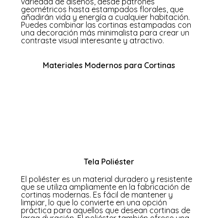
variedad de diseños, desde patrones
geométricos hasta estampados florales, que
añadirán vida y energía a cualquier habitación.
Puedes combinar las cortinas estampadas con
una decoración más minimalista para crear un
contraste visual interesante y atractivo.
Materiales Modernos para Cortinas
Además de los estilos y diseños,
los materiales utilizados en las cortinas
modernas juegan un papel fundamental en su
apariencia y funcionalidad. A continuación,
exploraremos algunos de los materiales más
populares utilizados en la fabricación de
cortinas modernas:
Tela Poliéster
El poliéster es un material duradero y resistente
que se utiliza ampliamente en la fabricación de
cortinas modernas. Es fácil de mantener y
limpiar, lo que lo convierte en una opción
práctica para aquellos que desean cortinas de