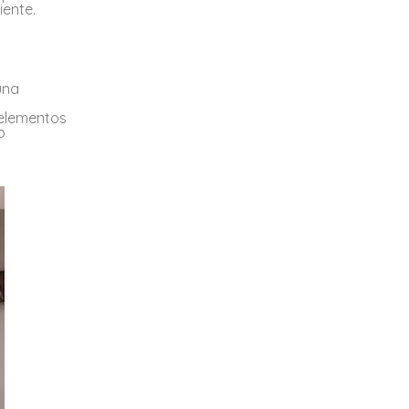
iente.
una
 elementos
o