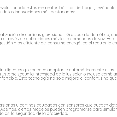
 revolucionado estos elementos básicos del hogar, llevándolo
as de las innovaciones más destacadas:
tización de cortinas y persianas. Gracias a la domótica, ah
ta a través de aplicaciones móviles o comandos de voz. Esto 
estión más eficiente del consumo energético al regular la e
s inteligentes que pueden adaptarse automáticamente a las
ustarse según la intensidad de la luz solar o incluso cambia
ortable. Esta tecnología no solo mejora el confort, sino qu
ersianas y cortinas equipadas con sensores que pueden det
 Además, ciertos modelos pueden programarse para simular
 así la seguridad de la propiedad.