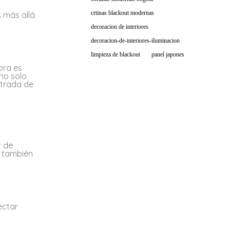
crtinas blackout modernas
s más allá
decoracion de interiores
decoracion-de-interiores-iluminacion
limpieza de blackout
panel japones
ora es
no solo
ntrada de
r de
e también
ectar