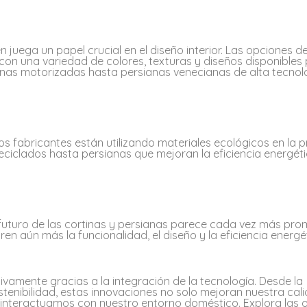
n juega un papel crucial en el diseño interior. Las opciones d
on una variedad de colores, texturas y diseños disponibles
inas motorizadas hasta persianas venecianas de alta tecnolo
os fabricantes están utilizando materiales ecológicos en la 
reciclados hasta persianas que mejoran la eficiencia energéti
futuro de las cortinas y persianas parece cada vez más pro
n aún más la funcionalidad, el diseño y la eficiencia energé
ivamente gracias a la integración de la tecnología. Desde la
ostenibilidad, estas innovaciones no solo mejoran nuestra cal
 interactuamos con nuestro entorno doméstico. Explora las 