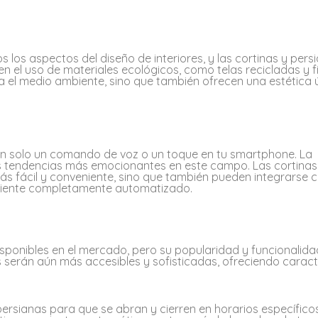
s los aspectos del diseño de interiores, y las cortinas y pers
en el uso de materiales ecológicos, como telas recicladas y f
a el medio ambiente, sino que también ofrecen una estética 
on solo un comando de voz o un toque en tu smartphone. La
las tendencias más emocionantes en este campo. Las cortinas
más fácil y conveniente, sino que también pueden integrarse 
ambiente completamente automatizado.
sponibles en el mercado, pero su popularidad y funcionalida
s serán aún más accesibles y sofisticadas, ofreciendo caract
ersianas para que se abran y cierren en horarios específicos