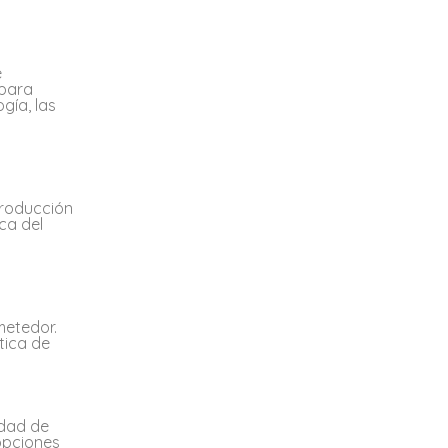
e
 para
gía, las
producción
ca del
metedor.
tica de
idad de
opciones