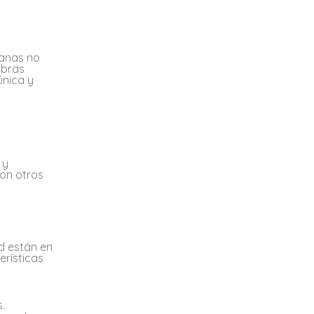
ianas no
ibras
única y
 y
con otros
d están en
erísticas
.