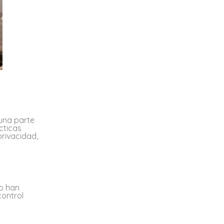
 una parte
cticas
rivacidad,
ño han
control