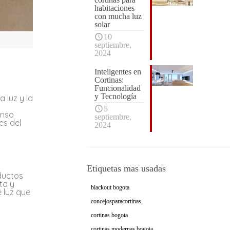
habitaciones
con mucha luz
solar
10
septiembre,
2024
Inteligentes en
Cortinas:
Funcionalidad
y Tecnología
 luz y la
5
enso
septiembre,
es del
2024
Etiquetas mas usadas
ductos
ta y
blackout bogota
e luz que
concejosparacortinas
cortinas bogota
cortinas modernas bogota