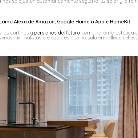
tinas se ajusten automáticamente según la luz solar y la te
s: Como Alexa de Amazon, Google Home o Apple HomeKit.
y las cortinas y
persianas del futuro
combinarán la estética c
ños minimalistas y elegantes que no solo embellecen el esp