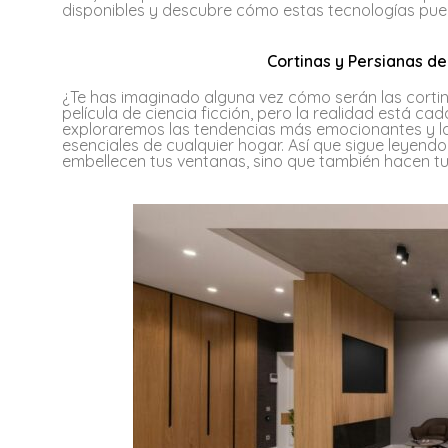
disponibles y descubre cómo estas tecnologías pue
Cortinas y Persianas de
¿Te has imaginado alguna vez cómo serán las cortina
película de ciencia ficción, pero la realidad está ca
exploraremos las tendencias más emocionantes y l
esenciales de cualquier hogar. Así que sigue leyend
embellecen tus ventanas, sino que también hacen tu