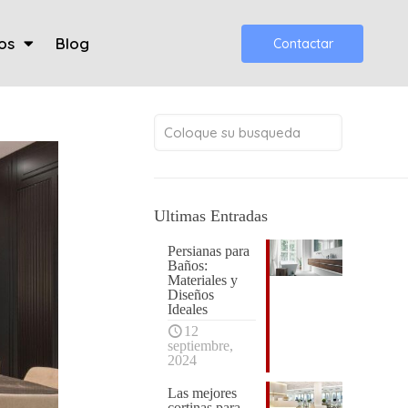
os
Blog
Contactar
Ultimas Entradas
Persianas para
Baños:
Materiales y
Diseños
Ideales
12
septiembre,
2024
Las mejores
cortinas para